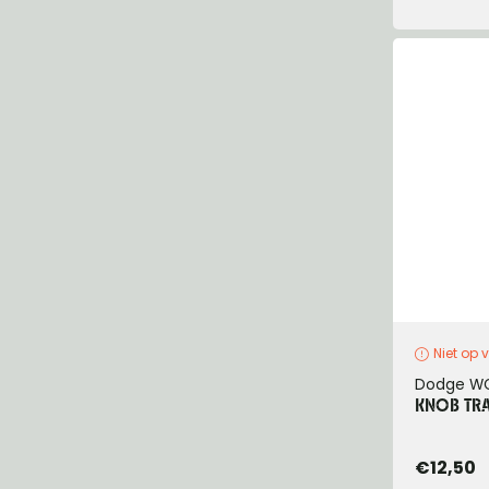
Niet op 
Dodge W
KNOB TRA
€12,50