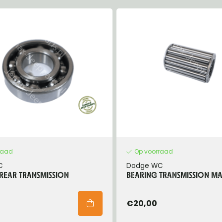
eels, Hubs & Drums
ering
ame and Brackets
rings & Shocks
essoiries
dy
scellaneous
nch
raad
Op voorraad
C
Dodge WC
REAR TRANSMISSION
BEARING TRANSMISSION MA
€20,00