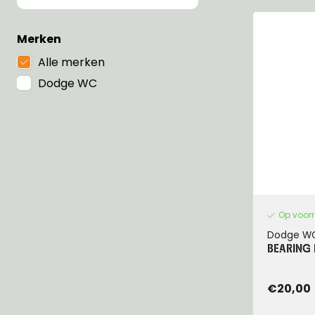
Group 13 - Wheels
Group 13 Wheels
Group 13 Wh
Group 14 - Steering
Group 14 Controls
Group 14 Ste
Merken
Group 15 - Frame
Group 16 Springs
Group 15 Fr
Alle merken
Group 16 - Springs & Shocks
Group 18 Body
Group 16 Sp
Group 17 - Hood-Fenders
Group 22 Miscellaneous Acc
Group 17 Bo
Dodge WC
Group 18 - Body
Willys CJ series
Group 22 Mi
Group 21 - Bumper and Guards
Group 18 Wi
Group 22 - Miscellaneous / Accessoires
Group 23 - Standard Parts
NOS Parts
Trailer 1/4 ton
Op voor
Dodge W
BEARING 
€20,00