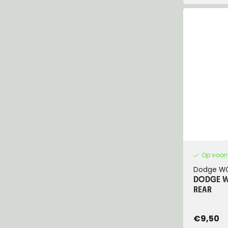
Op voor
Dodge W
DODGE WC
REAR
€9,50