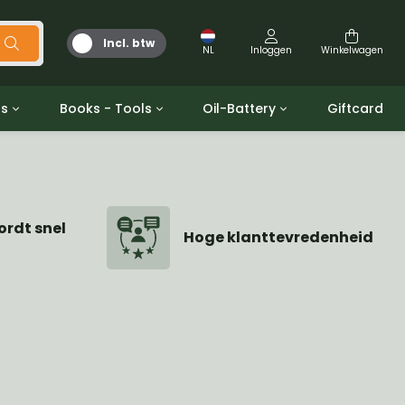
Incl. btw
NL
Inloggen
Winkelwagen
ts
Books - Tools
Oil-Battery
Giftcard
d
Gereedschap
Olie en Vetten
b/gpw
Miscellaneous
Battery
 ringen sets
Boeken
ordt snel
Jerrycan
Hoge klanttevredenheid