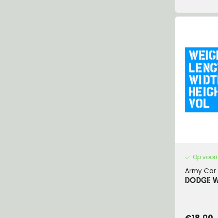
Op voor
Army Car 
DODGE WC
€18,00