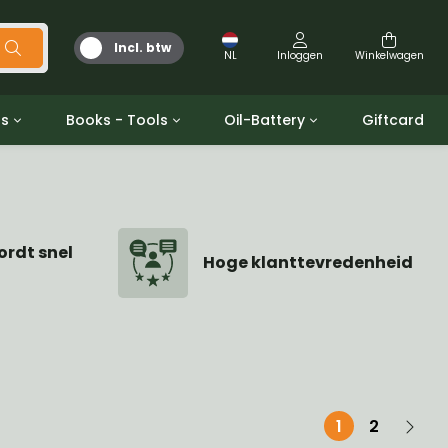
Incl. btw
NL
Inloggen
Winkelwagen
ts
Books - Tools
Oil-Battery
Giftcard
d
Gereedschap
Olie en Vetten
b/gpw
Miscellaneous
Battery
 ringen sets
Boeken
ordt snel
Jerrycan
Hoge klanttevredenheid
1
2