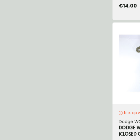
€14,00
Niet op 
Dodge W
DODGE W
(CLOSED 