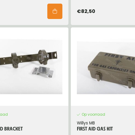
€82,50
raad
Op voorraad
Willys MB
D BRACKET
FIRST AID GAS KIT