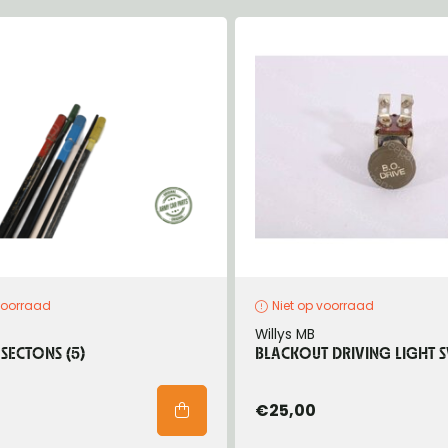
eels, Hubs & Drums
ering
ame and Brackets
rings & Shocks
essoiries
dy
scellaneous
nch
voorraad
Niet op voorraad
Willys MB
SECTONS (5)
BLACKOUT DRIVING LIGHT 
€25,00