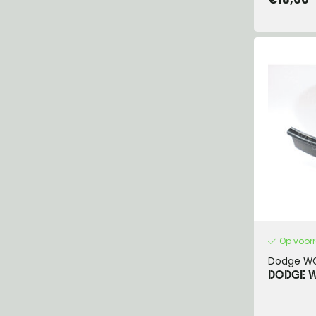
Op voor
Dodge W
DODGE W