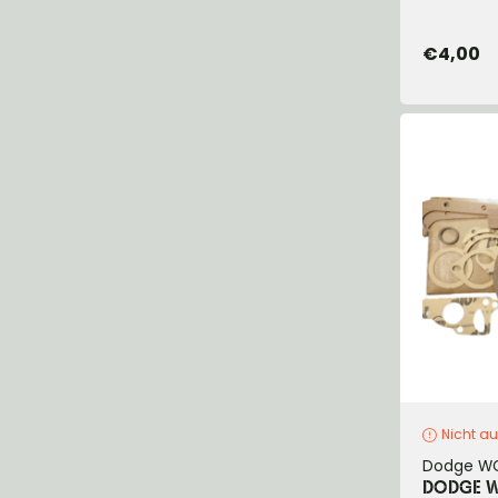
€4,00
Nicht au
Dodge W
DODGE WC