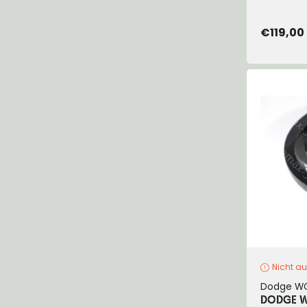
€119,00
Nicht au
Dodge W
DODGE WC