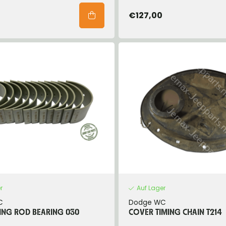
€127,00
r
Auf Lager
C
Dodge WC
ING ROD BEARING 030
COVER TIMING CHAIN T214