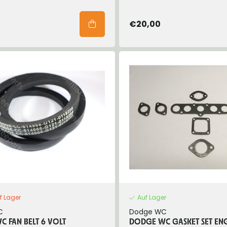
€20,00
f Lager
Auf Lager
C
Dodge WC
 FAN BELT 6 VOLT
DODGE WC GASKET SET EN