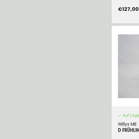
€127,00
Auf Lage
Willys MB
D FRÜHLI