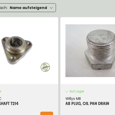
eels, Hubs & Drums
nach:
Name aufsteigend
eering
ame and Brackets
rings & Shocks
cessoiries
dy
scellaneous
nch
r
Auf Lager
C
Willys MB
HAFT T214
AB PLUG, OIL PAN DRAIN