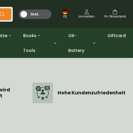
Incl.
DE
anmelden
Ihr Warenkorb
MwSt.
tze
Books -
Oil-
Giftcard
Tools
Battery
Werkzeuge
Öle und Fette
gpw
Miscellaneous
Battery
ashers sets
Bücher
Jerrycan
wird
Hohe Kundenzufriedenheit
t