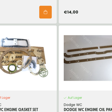
€14,00
f Lager
Auf Lager
C
Dodge WC
 ENGINE GASKET SET
DODGE WC ENGINE OIL PA