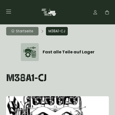
Startseite
M38A1-CJ
Ihre Bestellung wird schnell
versandt
M38A1-CJ