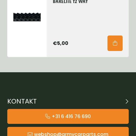
BAKELITE 12 WAY
€5,00
KONTAKT
+31 6 416 76 690
webshop@armycarparts.com