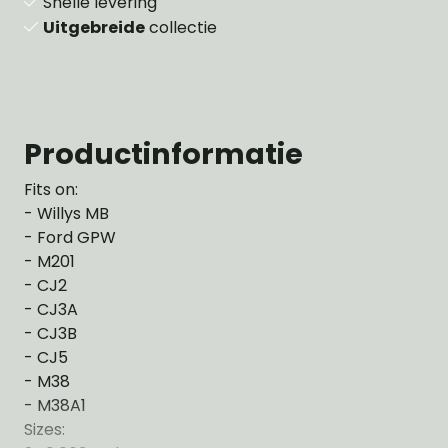
Snelle levering
Uitgebreide
collectie
Productinformatie
Fits on:
- Willys MB
- Ford GPW
- M201
- CJ2
- CJ3A
- CJ3B
- CJ5
- M38
- M38A1
Sizes: