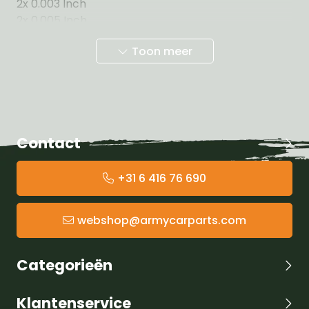
2x 0.003 Inch
2x 0.005 Inch
3x 0.010 Inch
Toon meer
3x 0.030 Inch
Contact
+31 6 416 76 690
webshop@armycarparts.com
Categorieën
Klantenservice