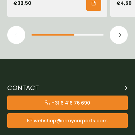
€32,50
€4,50
CONTACT
+31 6 416 76 690
webshop@armycarparts.com