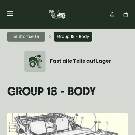
Startseite
Group 18 - Body
Fast alle Teile auf Lager
GROUP 18 - BODY