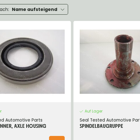
eels, Hubs & Drums
nach:
Name aufsteigend
eering
ame and Brackets
rings & Shocks
cessoiries
dy
scellaneous
nch
r
Auf Lager
ed Automotive Parts
Seal Tested Automotive Par
 INNER, AXLE HOUSING
SPINDELBAUGRUPPE