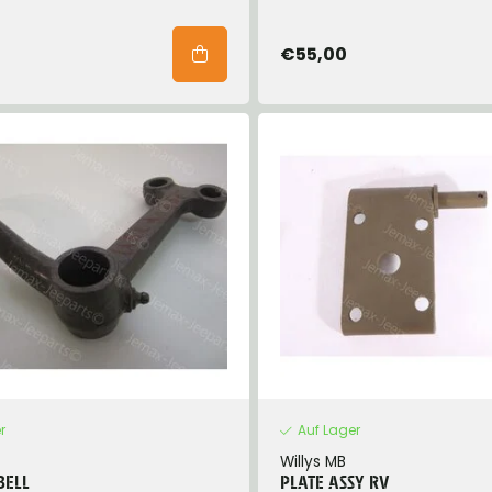
€55,00
r
Auf Lager
Willys MB
BELL
PLATE ASSY RV