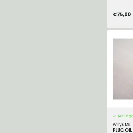
€75,00
Auf Lage
Willys MB
PLUG OIL 