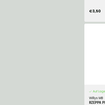
€3,50
Auf Lage
Willys MB
RZEPPA P