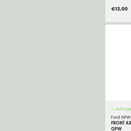
€13,00
Auf Lage
Ford GPW
FRONT AX
GPW