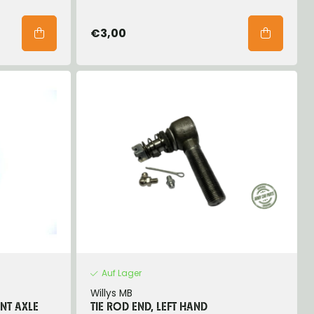
€3,00
Auf Lager
Willys MB
ONT AXLE
TIE ROD END, LEFT HAND