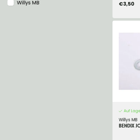
Willys MB
€3,50
Auf Lage
Willys MB
BENDIX J