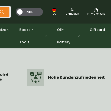
Incl.
DE
anmelden
Ihr Warenkorb
MwSt.
tze
Books -
Oil-
Giftcard
Tools
Battery
Werkzeuge
Öle und Fette
gpw
Miscellaneous
Battery
ashers sets
Bücher
Jerrycan
wird
Hohe Kundenzufriedenheit
t