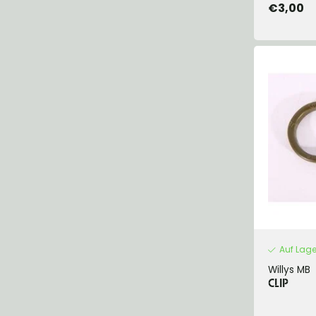
€3,00
Auf Lage
Willys MB
CLIP