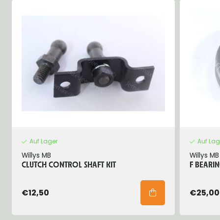
Auf Lager
Auf Lag
Willys MB
Willys MB
CLUTCH CONTROL SHAFT KIT
F BEARI
€12,50
€25,00